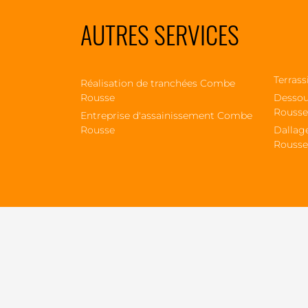
AUTRES SERVICES
Terras
Réalisation de tranchées Combe
Rousse
Dessou
Rousse
Entreprise d'assainissement Combe
Rousse
Dallag
Rousse