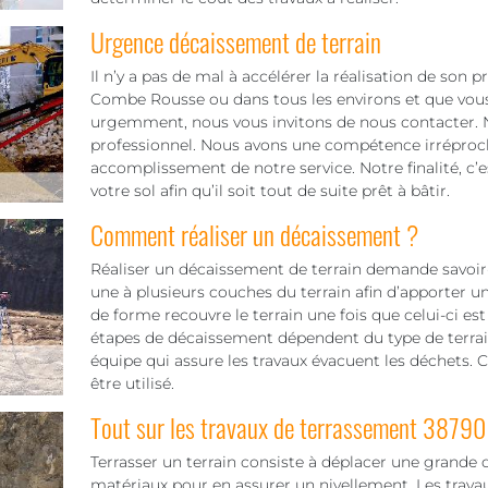
Urgence décaissement de terrain
Il n’y a pas de mal à accélérer la réalisation de son 
Combe Rousse ou dans tous les environs et que vous 
urgemment, nous vous invitons de nous contacter. 
professionnel. Nous avons une compétence irréproch
accomplissement de notre service. Notre finalité, c’est 
votre sol afin qu’il soit tout de suite prêt à bâtir.
Comment réaliser un décaissement ?
Réaliser un décaissement de terrain demande savoir-f
une à plusieurs couches du terrain afin d’apporter u
de forme recouvre le terrain une fois que celui-ci est
étapes de décaissement dépendent du type de terrain
équipe qui assure les travaux évacuent les déchets. 
être utilisé.
Tout sur les travaux de terrassement 38790
Terrasser un terrain consiste à déplacer une grande 
matériaux pour en assurer un nivellement. Les trav