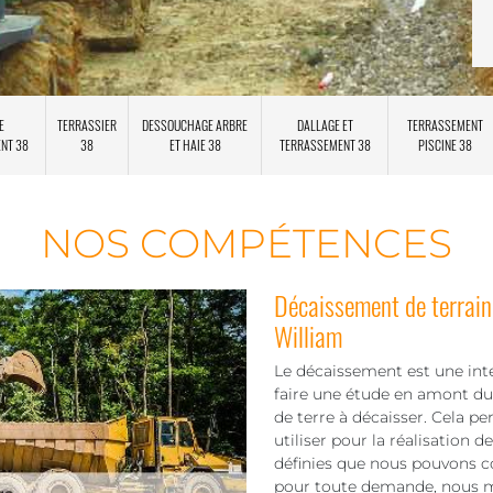
E
TERRASSIER
DESSOUCHAGE ARBRE
DALLAGE ET
TERRASSEMENT
ENT 38
38
ET HAIE 38
TERRASSEMENT 38
PISCINE 38
NOS COMPÉTENCES
Décaissement de terrai
William
Le décaissement est une inter
faire une étude en amont du 
de terre à décaisser. Cela p
utiliser pour la réalisation d
définies que nous pouvons co
pour toute demande, nous me