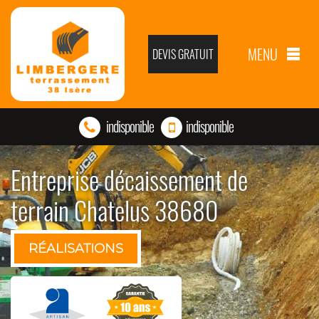
MENU
DEVIS GRATUIT
indisponible
indisponible
Entreprise décaissement de
terrain Chatelus 38680
RÉALISATIONS