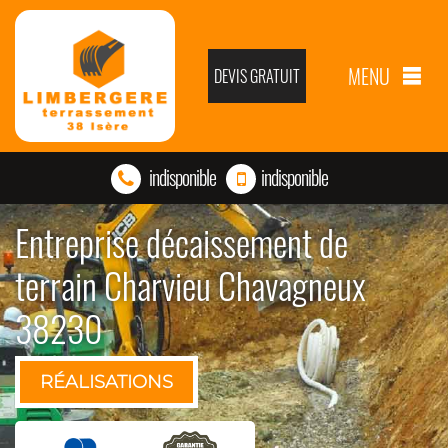
MENU
DEVIS GRATUIT
indisponible
indisponible
Entreprise décaissement de
terrain Charvieu Chavagneux
38230
RÉALISATIONS