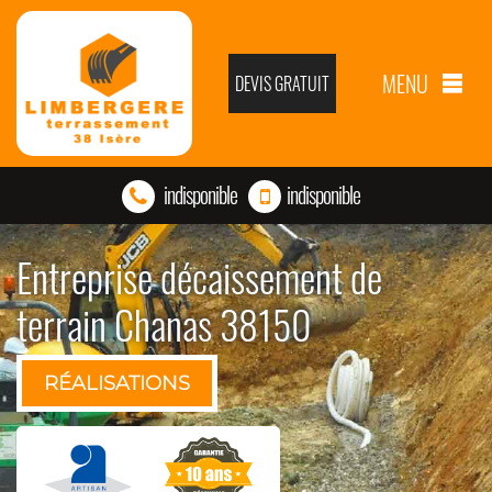
MENU
DEVIS GRATUIT
indisponible
indisponible
Entreprise décaissement de
terrain Chanas 38150
RÉALISATIONS