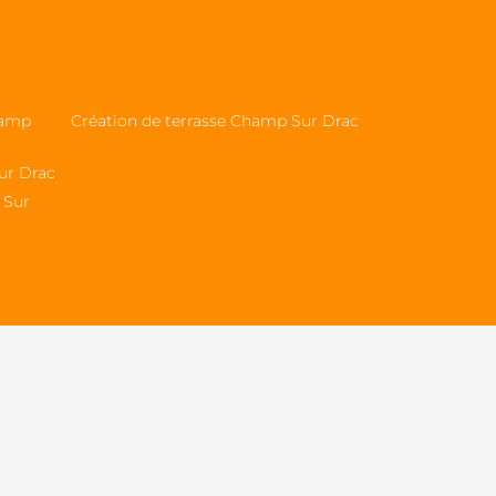
hamp
Création de terrasse Champ Sur Drac
ur Drac
 Sur