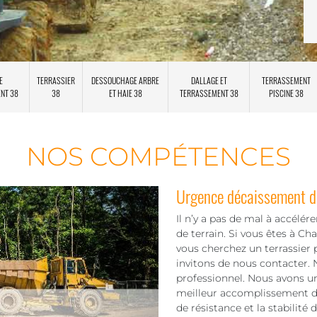
E
TERRASSIER
DESSOUCHAGE ARBRE
DALLAGE ET
TERRASSEMENT
ENT 38
38
ET HAIE 38
TERRASSEMENT 38
PISCINE 38
NOS COMPÉTENCES
Urgence décaissement de
Il n’y a pas de mal à accélér
de terrain. Si vous êtes à C
vous cherchez un terrassier
invitons de nous contacter.
professionnel. Nous avons u
meilleur accomplissement de no
de résistance et la stabilité d