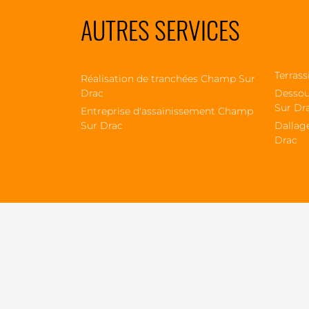
AUTRES SERVICES
Terras
Réalisation de tranchées Champ Sur
Drac
Dessou
Sur Dr
Entreprise d'assainissement Champ
Sur Drac
Dallag
Drac