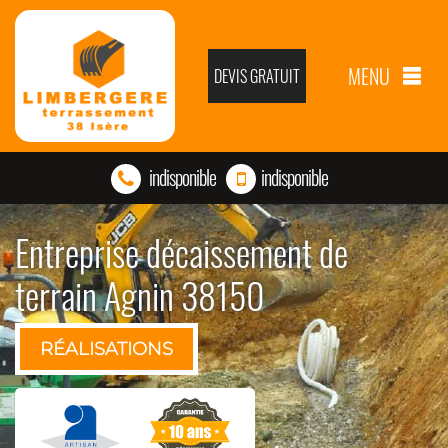
MENU
DEVIS GRATUIT
indisponible
indisponible
Entreprise décaissement de
terrain Agnin 38150
RÉALISATIONS