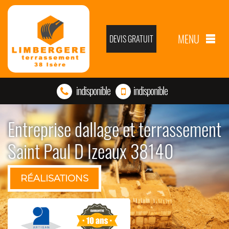
MENU
DEVIS GRATUIT
indisponible
indisponible
Entreprise dallage et terrassement
Saint Paul D Izeaux 38140
RÉALISATIONS