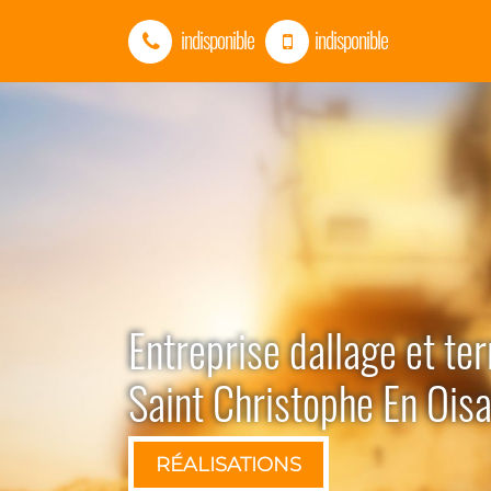
indisponible
indisponible
Entreprise dallage et t
Saint Christophe En Oi
RÉALISATIONS