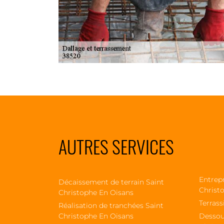
AUTRES SERVICES
Entrepr
Décaissement de terrain Saint
Christ
Christophe En Oisans
Terrass
Réalisation de tranchées Saint
Christophe En Oisans
Dessou