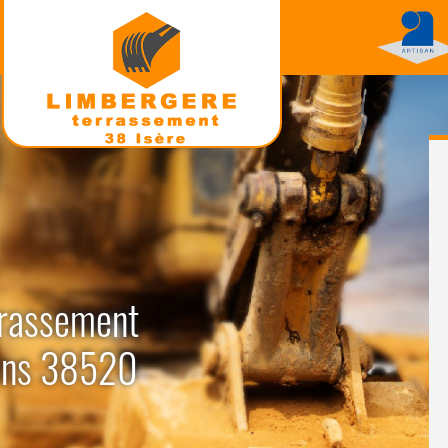
errassement
sans 38520