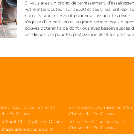
Si vous avez un projet de terrassement, d’assainis
votre interlocuteur sur 38520 et ses villes. Entrepri
notre équipe intervient pour vous assurer les divers t
s’agisse d’un petit ou d’un grand terrain, nous dispo
pouvez obtenir l’aide dont vous avez besoin auprès de
est disponible pour les professionnels et les particuli
ise d'assainissement Saint
Entreprise de terrassement Sai
ophe En Oisans
Christophe En Oisans
ier Saint Christophe En Oisans
Terrassement piscine Saint
Christophe En Oisans
chage arbre et haie Saint