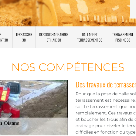
E
TERRASSIER
DESSOUCHAGE ARBRE
DALLAGE ET
TERRASSEMENT
ENT 38
38
ET HAIE 38
TERRASSEMENT 38
PISCINE 38
NOS COMPÉTENCES
Des travaux de terrasse
Pour que la pose de dalle soit
terrassement est nécessaire.
sol. Le terrassement que nou
remblaiement. Ces travaux co
et boucher les trous afin de 
drainage pour niveler le terr
difficiles en fonction du type 