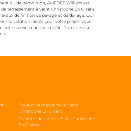
sement ou de démolition, AMEDEE William est
se de terrassement à Saint Christophe En Oisans,
ravaux de finition de pavage et de dallage. Qu’il
sons la solution idéale pour votre projet. Vous
 notre service dans votre ville. Notre service
ers.
nt
Travaux de maçonnerie Saint
Christophe En Oisans
Création de terrasse Saint Christophe
En Oisans