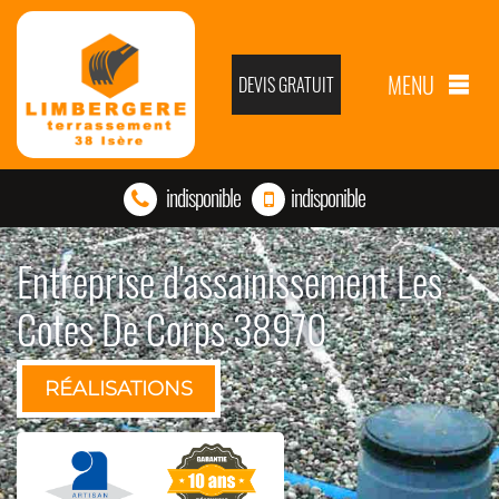
MENU
DEVIS GRATUIT
indisponible
indisponible
Entreprise d'assainissement Les
Cotes De Corps 38970
RÉALISATIONS