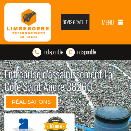
MENU
DEVIS GRATUIT
indisponible
indisponible
Entreprise d'assainissement La
Cote Saint Andre 38260
RÉALISATIONS