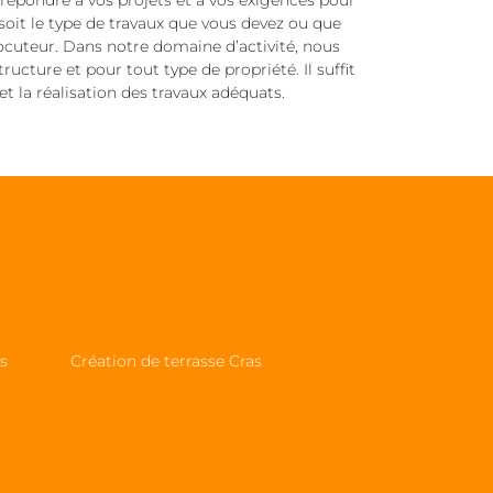
 répondre à vos projets et à vos exigences pour
soit le type de travaux que vous devez ou que
locuteur. Dans notre domaine d’activité, nous
ucture et pour tout type de propriété. Il suffit
 la réalisation des travaux adéquats.
s
Création de terrasse Cras