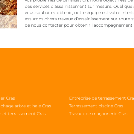
vos problèmes de canalisation. Notre objectif est de
des services d'assainissement sur mesure. Quel que 
vous souhaitez obtenir, notre équipe est votre inter
assurons divers travaux d’assainissement sur toute str
de nous contacter pour obtenir l’accompagnement et
ier Cras
Entreprise de terrassement Cra
chage arbre et haie Cras
Terrassement piscine Cras
e et terrassement Cras
Travaux de maçonnerie Cras