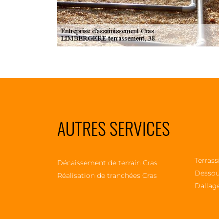
AUTRES SERVICES
Terrass
Décaissement de terrain Cras
Dessou
Réalisation de tranchées Cras
Dallag