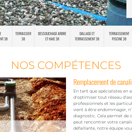
E
TERRASSIER
DESSOUCHAGE ARBRE
DALLAGE ET
TERRASSEMENT
ENT 38
38
ET HAIE 38
TERRASSEMENT 38
PISCINE 38
NOS COMPÉTENCES
Remplacement de canali
En tant que spécialistes en 
d'optimiser tout réseau d'as
professionnels et les particu
vient à être endommager, n’h
diagnostic. Cela permet de 
peut rencontrer votre canalis
défaillante, notre équipe vo