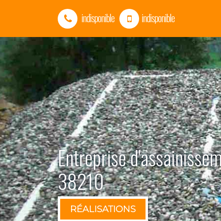
indisponible
indisponible
Entreprise d'assainisse
38210
RÉALISATIONS