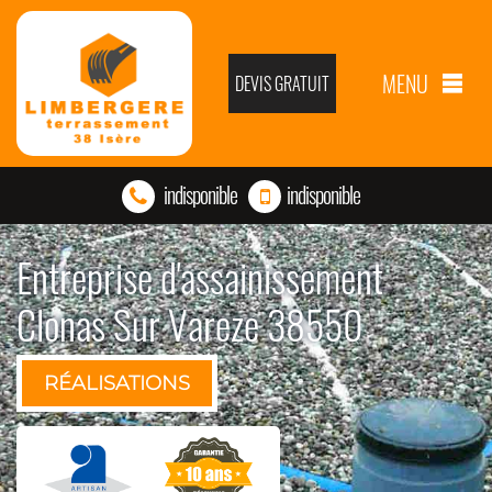
MENU
DEVIS GRATUIT
indisponible
indisponible
Entreprise d'assainissement
Clonas Sur Vareze 38550
RÉALISATIONS