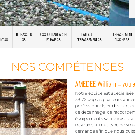
E
TERRASSIER
DESSOUCHAGE ARBRE
DALLAGE ET
TERRASSEMENT
ENT 38
38
ET HAIE 38
TERRASSEMENT 38
PISCINE 38
NOS COMPÉTENCES
AMEDEE William – votre
Notre équipe est spécialisée
38122 depuis plusieurs anné
professionnels et des particu
de dépannage, de raccordem
équipements sanitaires. Nos 
travaux sur tout type de struc
demande afin que nous puiss