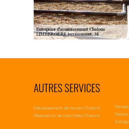
AUTRES SERVICES
Terrass
Décaissement de terrain Chalons
Dessou
Réalisation de tranchées Chalons
Dallag