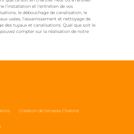
t que ce soit en chantier neuf ou à rénover.
l’installation et l’entretien de vos
lisations, le débouchage de canalisation, le
eaux usées, l’assainissement et nettoyage de
ge des tuyaux et canalisations. Quel que soit le
 pouvez compter sur la réalisation de notre
alons
Création de terrasse Chalons
s