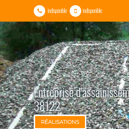
indisponible
indisponible
Entreprise d'assainisse
38122
RÉALISATIONS