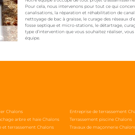
Notre équipe s’occupe de tout projet d’assainissemen
Pour cela, nous intervenons pour tout ce qui concerne 
canalisations, la réparation et réhabilitation de cana
nettoyage de bac à graisse, le curage des réseaux d’
fosse septique et micro-stations, le détartrage, cura
type d’intervention que vous souhaitez réaliser, vous
équipe.
ier Chalons
Entreprise de terrassement Ch
chage arbre et haie Chalons
Terrassement piscine Chalons
e et terrassement Chalons
Travaux de maçonnerie Chalon