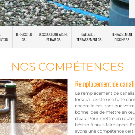
E
TERRASSIER
DESSOUCHAGE ARBRE
DALLAGE ET
TERRASSEMENT
ENT 38
38
ET HAIE 38
TERRASSEMENT 38
PISCINE 38
NOS COMPÉTENCES
Remplacement de canali
Le remplacement de canalisat
lorsqu’il existe une fuite da
encore le cas, tant que votre 
bonne idée de mettre en œuvre
d’eau. Pour mettre en route 
hésiter à nous faire appel. E
avons une compétence certif