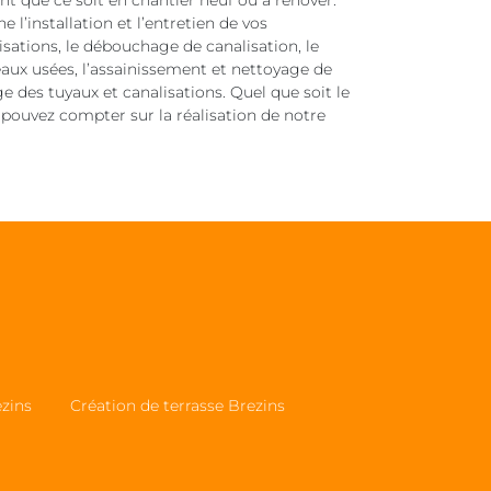
t que ce soit en chantier neuf ou à rénover.
l’installation et l’entretien de vos
lisations, le débouchage de canalisation, le
eaux usées, l’assainissement et nettoyage de
ge des tuyaux et canalisations. Quel que soit le
 pouvez compter sur la réalisation de notre
ezins
Création de terrasse Brezins