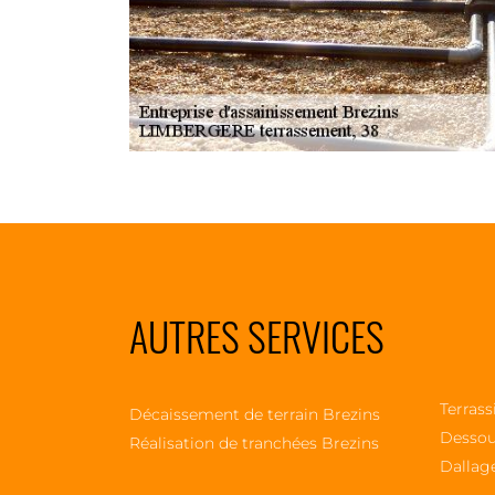
AUTRES SERVICES
Terrass
Décaissement de terrain Brezins
Dessou
Réalisation de tranchées Brezins
Dallag