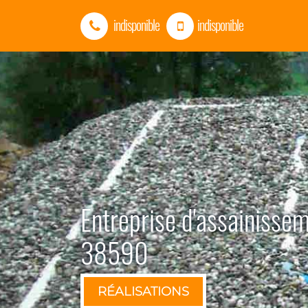
indisponible
indisponible
Entreprise d'assainisse
38590
RÉALISATIONS