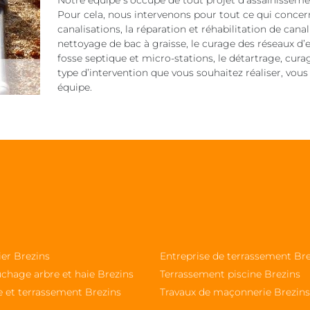
Notre équipe s’occupe de tout projet d’assainissemen
Pour cela, nous intervenons pour tout ce qui concerne 
canalisations, la réparation et réhabilitation de cana
nettoyage de bac à graisse, le curage des réseaux d’
fosse septique et micro-stations, le détartrage, cura
type d’intervention que vous souhaitez réaliser, vous
équipe.
ier Brezins
Entreprise de terrassement Br
chage arbre et haie Brezins
Terrassement piscine Brezins
e et terrassement Brezins
Travaux de maçonnerie Brezins