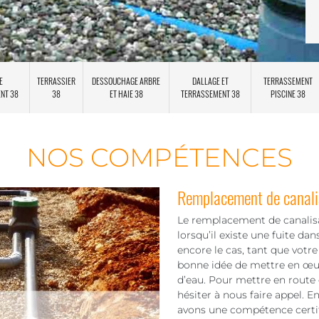
E
TERRASSIER
DESSOUCHAGE ARBRE
DALLAGE ET
TERRASSEMENT
ENT 38
38
ET HAIE 38
TERRASSEMENT 38
PISCINE 38
NOS COMPÉTENCES
Remplacement de canali
Le remplacement de canalisat
lorsqu’il existe une fuite da
encore le cas, tant que votre 
bonne idée de mettre en œuvre
d’eau. Pour mettre en route 
hésiter à nous faire appel. E
avons une compétence certif