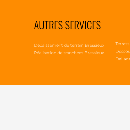
AUTRES SERVICES
Terrass
Décaissement de terrain Bressieux
Dessou
Réalisation de tranchées Bressieux
Dallag