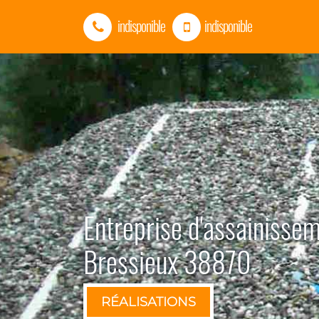
indisponible
indisponible
Entreprise d'assainisse
Bressieux 38870
RÉALISATIONS