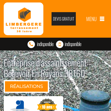
MENU
DEVIS GRATUIT
indisponible
indisponible
Entreprise d'assainissement
Beauvoir En Royans 38160
RÉALISATIONS