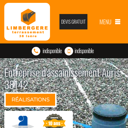
MENU
DEVIS GRATUIT
indisponible
indisponible
Entreprise d'assainissement Auris
38142
RÉALISATIONS