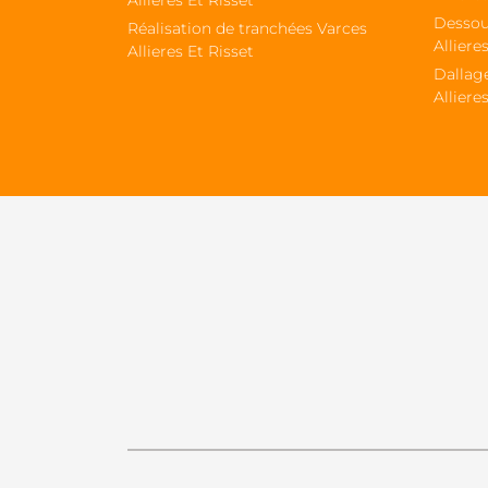
Allieres Et Risset
Dessou
Réalisation de tranchées Varces
Alliere
Allieres Et Risset
Dallag
Alliere