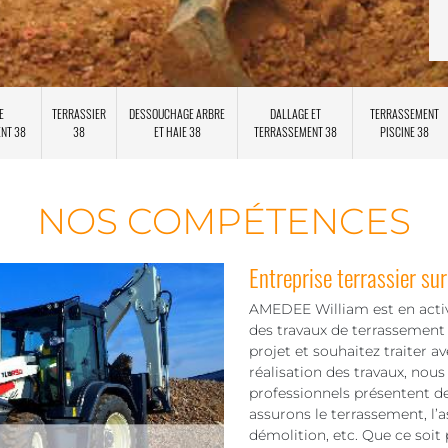
E
TERRASSIER
DESSOUCHAGE ARBRE
DALLAGE ET
TERRASSEMENT
ENT 38
38
ET HAIE 38
TERRASSEMENT 38
PISCINE 38
NOS COMPÉTENCES
Entreprise terrassier su
AMEDEE William est en acti
des travaux de terrassement 
projet et souhaitez traiter av
réalisation des travaux, nou
professionnels présentent de
assurons le terrassement, l’
démolition, etc. Que ce soit