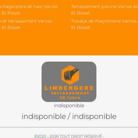
chage arbre et haie Varces
Terrassement piscine Varces All
s Et Risset
Et Risset
e et terrassement Varces
Travaux de maçonnerie Varces A
s Et Risset
Et Risset
indisponible
indisponible
/
indisponible
©2022 - 2026 TOUT DROIT RÉSERVÉ -